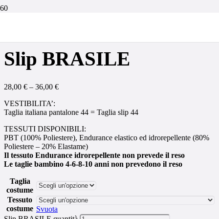
Home
/
Costume nuoto uomo
/
Slip
/ Slip BRASILE
Slip BRASILE
28,00
€
–
36,00
€
VESTIBILITA’:
Taglia italiana pantalone 44 = Taglia slip 44
TESSUTI DISPONIBILI:
PBT (100% Poliestere), Endurance elastico ed idrorepellente (80%
Poliestere – 20% Elastame)
Il tessuto Endurance idrorepellente non prevede il reso
Le taglie bambino 4-6-8-10 anni non prevedono il reso
Taglia
costume
Tessuto
costume
Svuota
Slip BRASILE quantità